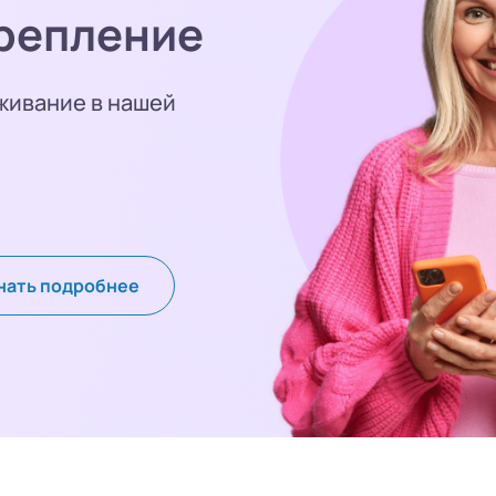
репление
живание в нашей
нать подробнее