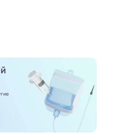
ый
угие