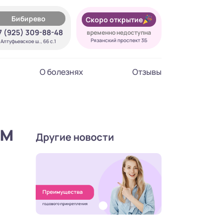
Бибирево
Скоро открытие
7 (925) 309-88-48
временно недоступна
Рязанский проспект 3Б
Алтуфьевское ш., 66 с.1
О болезнях
Отзывы
им
Другие новости