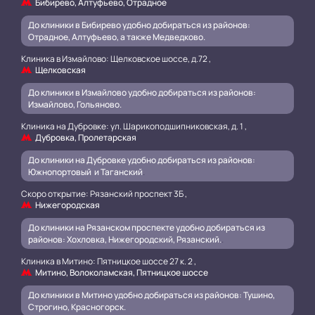
Бибирево, Алтуфьево, Отрадное
До клиники в Бибирево удобно добираться из районов:
Отрадное, Алтуфьево, а также Медведково.
Клиника в Измайлово: Щелковское шоссе, д.72 ,
Щелковская
До клиники в Измайлово удобно добираться из районов:
Измайлово, Гольяново.
Клиника на Дубровке: ул. Шарикоподшипниковская, д. 1 ,
Дубровка, Пролетарская
До клиники на Дубровке удобно добираться из районов:
Южнопортовый и Таганский
.
Скоро открытие: Рязанский проспект 3Б ,
Нижегородская
До клиники на Рязанском проспекте удобно добираться из
районов: Хохловка, Нижегородский, Рязанский.
.
Клиника в Митино: Пятницкое шоссе 27 к. 2 ,
Митино, Волоколамская, Пятницкое шоссе
До клиники в Митино удобно добираться из районов: Тушино,
Строгино, Красногорск.