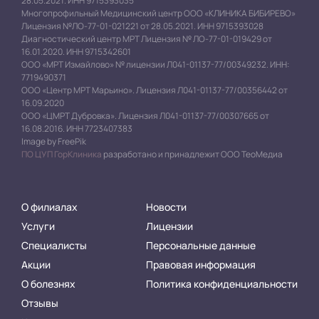
28.05.2021. ИНН 9715393035
Многопрофильный Медицинский центр ООО «КЛИНИКА БИБИРЕВО»
Лицензия №ЛО-77-01-021221 от 28.05.2021. ИНН 9715393028
Диагностический центр МРТ Лицензия № ЛО-77-01-019429 от
16.01.2020. ИНН 9715342601
ООО «МРТ Измайлово» № лицензии Л041-01137-77/00349232. ИНН:
7719490371
ООО «Центр МРТ Марьино». Лицензия Л041-01137-77/00356442 от
16.09.2020
ООО «ЦМРТ Дубровка». Лицензия Л041-01137-77/00307665 от
16.08.2016. ИНН 7723407383
Image by FreePik
ПО ЦУП ГорКлиника
разработано и принадлежит ООО ТеоМедиа
О филиалах
Новости
Услуги
Лицензии
Специалисты
Персональные данные
Акции
Правовая информация
О болезнях
Политика конфиденциальности
Отзывы