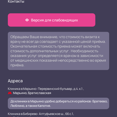
Контакты
Версия для слабовидящих
Обращаем Ваше внимание, что стоимость визита к
врачу не всегда совпадает с указанной ценой приёма.
Окончательная стоимость приема может включать
стоимость дополнительных услуг. Необходимость
оказания услуг определяется врачом в зависимости
от медицинских показаний непосредственно во время
приёма.
Адреса
Клиника в Марьино: Перервинский бульвар, д.4. к.1 ,
Марьино, Братиславская
До клиники в Марьино удобно добираться из районов: Братеево,
Люблино, а также Капотня.
Клиника в Бибирево: Алтуфьевское ш., 66 с.1,