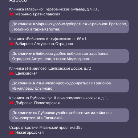
Клиника в Марьино: Перервинский бульвар, д.4. к.1 ,
Марьино, Братиславская
До клиники в Марьино удобно добираться из районов: Братеево,
Люблино, а также Капотня.
Клиника в Бибирево: Алтуфьевское ш., 66 с.1,
Бибирево, Алтуфьево, Отрадное
До клиники в Бибирево удобно добираться из районов:
Отрадное, Алтуфьево, а также Медведково.
Клиника в Измайлово: Щелковское шоссе, д.72 ,
Щелковская
До клиники в Измайлово удобно добираться из районов:
Измайлово, Гольяново.
Клиника на Дубровке: ул. Шарикоподшипниковская, д. 1 ,
Дубровка, Пролетарская
До клиники на Дубровке удобно добираться из районов:
Южнопортовый и Таганский
.
Скоро открытие: Рязанский проспект 3Б ,
Нижегородская