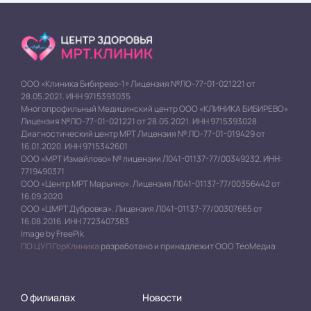
ООО «Клиника Бибирево-1» Лицензия №ЛО-77-01-021221 от
28.05.2021. ИНН 9715393035
Многопрофильный Медицинский центр ООО «КЛИНИКА БИБИРЕВО»
Лицензия №ЛО-77-01-021221 от 28.05.2021. ИНН 9715393028
Диагностический центр МРТ Лицензия № ЛО-77-01-019429 от
16.01.2020. ИНН 9715342601
ООО «МРТ Измайлово» № лицензии Л041-01137-77/00349232. ИНН:
7719490371
ООО «Центр МРТ Марьино». Лицензия Л041-01137-77/00356442 от
16.09.2020
ООО «ЦМРТ Дубровка». Лицензия Л041-01137-77/00307665 от
16.08.2016. ИНН 7723407383
Image by FreePik
ПО ЦУП ГорКлиника
разработано и принадлежит ООО ТеоМедиа
О филиалах
Новости