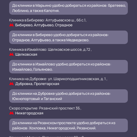
До клиники в Марьино удобно добираться из районов: Братеево,
Люблино, а также Капотня.
Клиника в Бибирево: Алтуфьевское ш., 66 с.1,
Бибирево, Алтуфьево, Отрадное
До клиники в Бибирево удобно добираться из районов:
Отрадное, Алтуфьево, а также Медведково.
Клиника в Измайлово: Щелковское шоссе, д.72 ,
Щелковская
До клиники в Измайлово удобно добираться из районов:
Измайлово, Гольяново.
Клиника на Дубровке: ул. Шарикоподшипниковская, д. 1 ,
Дубровка, Пролетарская
До клиники на Дубровке удобно добираться из районов:
Южнопортовый и Таганский
.
Скоро открытие: Рязанский проспект 3Б ,
Нижегородская
До клиники на Рязанском проспекте удобно добираться из
районов: Хохловка, Нижегородский, Рязанский.
.