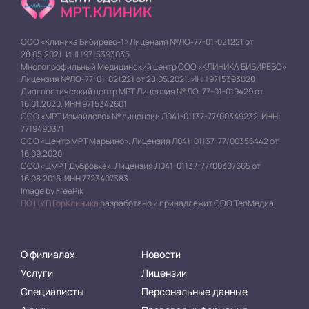
ООО «Клиника Бибирево-1» Лицензия №ЛО-77-01-021221 от
28.05.2021. ИНН 9715393035
Многопрофильный Медицинский центр ООО «КЛИНИКА БИБИРЕВО»
Лицензия №ЛО-77-01-021221 от 28.05.2021. ИНН 9715393028
Диагностический центр МРТ Лицензия № ЛО-77-01-019429 от
16.01.2020. ИНН 9715342601
ООО «МРТ Измайлово» № лицензии Л041-01137-77/00349232. ИНН:
7719490371
ООО «Центр МРТ Марьино». Лицензия Л041-01137-77/00356442 от
16.09.2020
ООО «ЦМРТ Дубровка». Лицензия Л041-01137-77/00307665 от
16.08.2016. ИНН 7723407383
Image by FreePik
ПО ЦУП ГорКлиника
разработано и принадлежит ООО ТеоМедиа
О филиалах
Новости
Услуги
Лицензии
Специалисты
Персональные данные