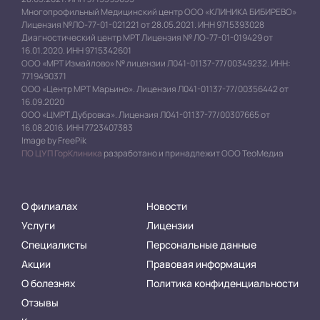
Многопрофильный Медицинский центр ООО «КЛИНИКА БИБИРЕВО»
Лицензия №ЛО-77-01-021221 от 28.05.2021. ИНН 9715393028
Диагностический центр МРТ Лицензия № ЛО-77-01-019429 от
16.01.2020. ИНН 9715342601
ООО «МРТ Измайлово» № лицензии Л041-01137-77/00349232. ИНН:
7719490371
ООО «Центр МРТ Марьино». Лицензия Л041-01137-77/00356442 от
16.09.2020
ООО «ЦМРТ Дубровка». Лицензия Л041-01137-77/00307665 от
16.08.2016. ИНН 7723407383
Image by FreePik
ПО ЦУП ГорКлиника
разработано и принадлежит ООО ТеоМедиа
О филиалах
Новости
Услуги
Лицензии
Специалисты
Персональные данные
Акции
Правовая информация
О болезнях
Политика конфиденциальности
Отзывы