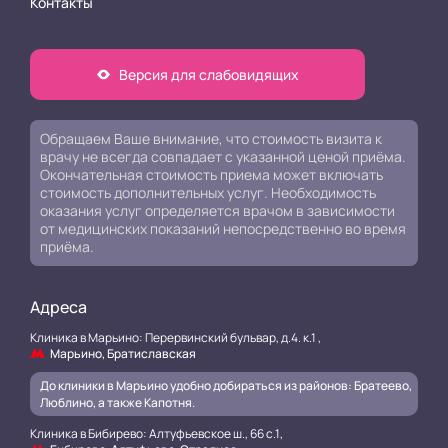
Контакты
Версия для слабовидящих
Обращаем Ваше внимание, что стоимость визита к
врачу не всегда совпадает с указанной ценой приёма.
Окончательная стоимость приема может включать
стоимость дополнительных услуг. Необходимость
оказания услуг определяется врачом в зависимости
от медицинских показаний непосредственно во время
приёма.
Адреса
Клиника в Марьино: Перервинский бульвар, д.4. к.1 ,
Марьино, Братиславская
До клиники в Марьино удобно добираться из районов: Братеево,
Люблино, а также Капотня.
Клиника в Бибирево: Алтуфьевское ш., 66 с.1,