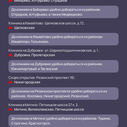
Бибирево, Алтуфьево, Отрадное
До клиники в Бибирево удобно добираться из районов:
Отрадное, Алтуфьево, а также Медведково.
Клиника в Измайлово: Щелковское шоссе, д.72 ,
Щелковская
До клиники в Измайлово удобно добираться из районов:
Измайлово, Гольяново.
Клиника на Дубровке: ул. Шарикоподшипниковская, д. 1 ,
Дубровка, Пролетарская
До клиники на Дубровке удобно добираться из районов:
Южнопортовый и Таганский
.
Скоро открытие: Рязанский проспект 3Б ,
Нижегородская
До клиники на Рязанском проспекте удобно добираться из
районов: Хохловка, Нижегородский, Рязанский.
.
Клиника в Митино: Пятницкое шоссе 27 к. 2 ,
Митино, Волоколамская, Пятницкое шоссе
До клиники в Митино удобно добираться из районов: Тушино,
Строгино, Красногорск.