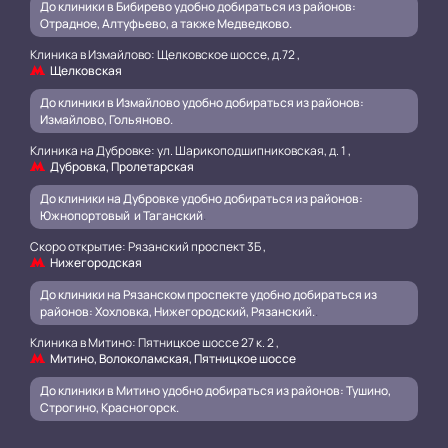
До клиники в Бибирево удобно добираться из районов:
Отрадное, Алтуфьево, а также Медведково.
Клиника в Измайлово: Щелковское шоссе, д.72 ,
Щелковская
До клиники в Измайлово удобно добираться из районов:
Измайлово, Гольяново.
Клиника на Дубровке: ул. Шарикоподшипниковская, д. 1 ,
Дубровка, Пролетарская
До клиники на Дубровке удобно добираться из районов:
Южнопортовый и Таганский
.
Скоро открытие: Рязанский проспект 3Б ,
Нижегородская
До клиники на Рязанском проспекте удобно добираться из
районов: Хохловка, Нижегородский, Рязанский.
.
Клиника в Митино: Пятницкое шоссе 27 к. 2 ,
Митино, Волоколамская, Пятницкое шоссе
До клиники в Митино удобно добираться из районов: Тушино,
Строгино, Красногорск.