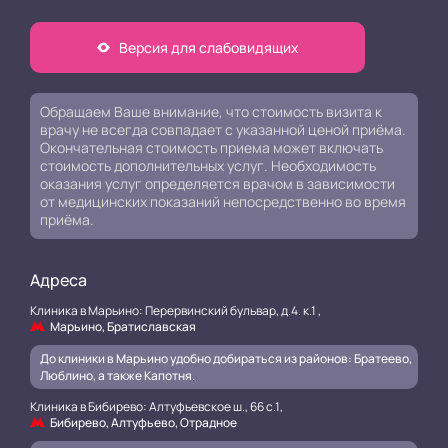
Версия для слабовидящих
Обращаем Ваше внимание, что стоимость визита к
врачу не всегда совпадает с указанной ценой приёма.
Окончательная стоимость приема может включать
стоимость дополнительных услуг. Необходимость
оказания услуг определяется врачом в зависимости
от медицинских показаний непосредственно во время
приёма.
Адреса
Клиника в Марьино: Перервинский бульвар, д.4. к.1 ,
Марьино, Братиславская
До клиники в Марьино удобно добираться из районов: Братеево,
Люблино, а также Капотня.
Клиника в Бибирево: Алтуфьевское ш., 66 с.1,
Бибирево, Алтуфьево, Отрадное