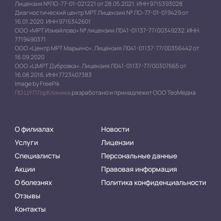
Лицензия №ЛО-77-01-021221 от 28.05.2021. ИНН 9715393028
Диагностический центр МРТ Лицензия № ЛО-77-01-019429 от
16.01.2020. ИНН 9715342601
ООО «МРТ Измайлово» № лицензии Л041-01137-77/00349232. ИНН:
7719490371
ООО «Центр МРТ Марьино». Лицензия Л041-01137-77/00356442 от
16.09.2020
ООО «ЦМРТ Дубровка». Лицензия Л041-01137-77/00307665 от
16.08.2016. ИНН 7723407383
Image by FreePik
ПО ЦУП ГорКлиника
разработано и принадлежит ООО ТеоМедиа
О филиалах
Новости
Услуги
Лицензии
Специалисты
Персональные данные
Акции
Правовая информация
О болезнях
Политика конфиденциальности
Отзывы
Контакты