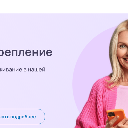
репление
живание в нашей
нать подробнее