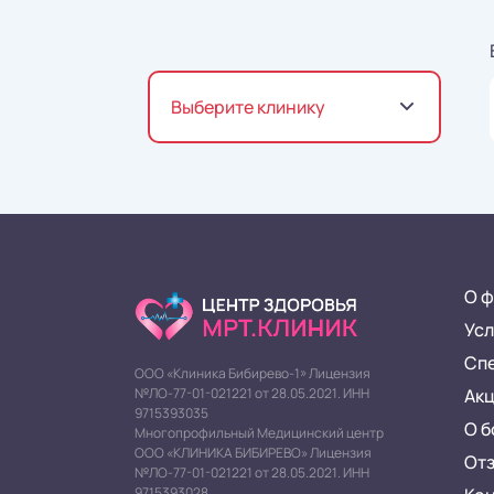
Выберите клинику
О ф
Усл
Сп
ООО «Клиника Бибирево-1» Лицензия
Ак
№ЛО-77-01-021221 от 28.05.2021. ИНН
9715393035
О б
Многопрофильный Медицинский центр
ООО «КЛИНИКА БИБИРЕВО» Лицензия
От
№ЛО-77-01-021221 от 28.05.2021. ИНН
9715393028