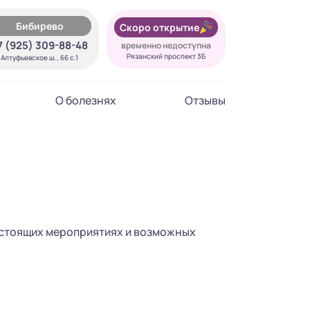
Бибирево
Скоро открытие
7 (925) 309-88-48
временно недоступна
Рязанский проспект 3Б
Алтуфьевское ш., 66 с.1
О болезнях
Отзывы
едстоящих мероприятиях и возможных