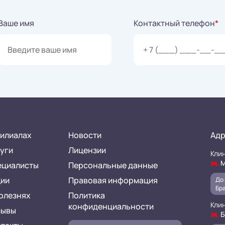
Ваше имя
Контактный телефон
*
илиалах
Новости
Адр
уги
Лицензии
Клин
М
ециалисты
Персональные данные
ции
Правовая информация
До 
Бра
олезнях
Политика
Клин
конфиденциальности
зывы
Б