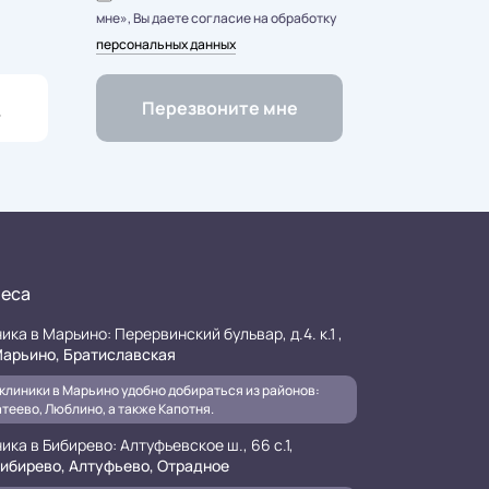
мне», Вы даете согласие на обработку
персональных данных
еса
ика в Марьино: Перервинский бульвар, д.4. к.1 ,
арьино, Братиславская
клиники в Марьино удобно добираться из районов:
теево, Люблино, а также Капотня.
ика в Бибирево: Алтуфьевское ш., 66 с.1,
ибирево, Алтуфьево, Отрадное