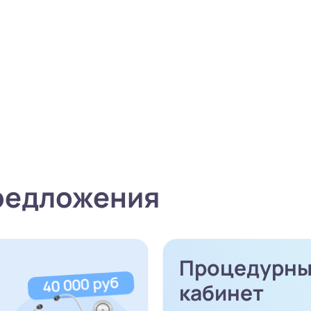
редложения
Процедурн
кабинет