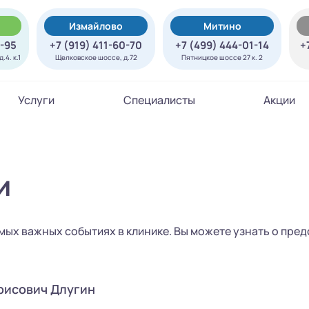
Измайлово
Митино
7-95
+7 (919) 411-60-70
+7 (499) 444-01-14
+
.4. к.1
Щелковское шоссе, д.72
Пятницкое шоссе 27 к. 2
Услуги
Специалисты
Акции
и
мых важных событиях в клинике. Вы можете узнать о пр
рисович Длугин