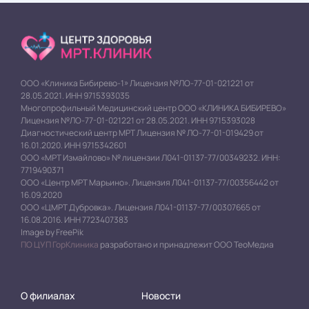
ООО «Клиника Бибирево-1» Лицензия №ЛО-77-01-021221 от
28.05.2021. ИНН 9715393035
Многопрофильный Медицинский центр ООО «КЛИНИКА БИБИРЕВО»
Лицензия №ЛО-77-01-021221 от 28.05.2021. ИНН 9715393028
Диагностический центр МРТ Лицензия № ЛО-77-01-019429 от
16.01.2020. ИНН 9715342601
ООО «МРТ Измайлово» № лицензии Л041-01137-77/00349232. ИНН:
7719490371
ООО «Центр МРТ Марьино». Лицензия Л041-01137-77/00356442 от
16.09.2020
ООО «ЦМРТ Дубровка». Лицензия Л041-01137-77/00307665 от
16.08.2016. ИНН 7723407383
Image by FreePik
ПО ЦУП ГорКлиника
разработано и принадлежит ООО ТеоМедиа
О филиалах
Новости