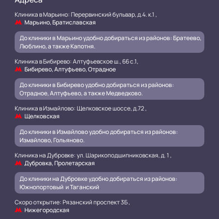
Клиника в Марьино: Перервинский бульвар, д.4. к.1 ,
Марьино, Братиславская
До клиники в Марьино удобно добираться из районов: Братеево,
Люблино, а также Капотня.
Клиника в Бибирево: Алтуфьевское ш., 66 с.1,
Бибирево, Алтуфьево, Отрадное
До клиники в Бибирево удобно добираться из районов:
Отрадное, Алтуфьево, а также Медведково.
Клиника в Измайлово: Щелковское шоссе, д.72 ,
Щелковская
До клиники в Измайлово удобно добираться из районов:
Измайлово, Гольяново.
Клиника на Дубровке: ул. Шарикоподшипниковская, д. 1 ,
Дубровка, Пролетарская
До клиники на Дубровке удобно добираться из районов:
Южнопортовый и Таганский
.
Скоро открытие: Рязанский проспект 3Б ,
Нижегородская