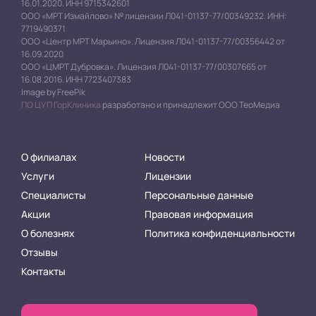
16.01.2020. ИНН 9715342601
ООО «МРТ Измайлово» № лицензии Л041-01137-77/00349232. ИНН:
7719490371
ООО «Центр МРТ Марьино». Лицензия Л041-01137-77/00356442 от
16.09.2020
ООО «ЦМРТ Дубровка». Лицензия Л041-01137-77/00307665 от
16.08.2016. ИНН 7723407383
Image by FreePik
ПО ЦУП ГорКлиника
разработано и принадлежит ООО ТеоМедиа
О филиалах
Новости
Услуги
Лицензии
Специалисты
Персональные данные
Акции
Правовая информация
О болезнях
Политика конфиденциальности
Отзывы
Контакты