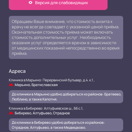
Версия для слабовидящих
Обращаем Ваше внимание, что стоимость визита к
врачу не всегда совпадает с указанной ценой приёма.
Окончательная стоимость приема может включать
стоимость дополнительных услуг. Необходимость
оказания услуг определяется врачом в зависимости
от медицинских показаний непосредственно во время
приёма.
Адреса
Клиника в Марьино: Перервинский бульвар, д.4. к.1 ,
Марьино, Братиславская
До клиники в Марьино удобно добираться из районов: Братеево,
Люблино, а также Капотня.
Клиника в Бибирево: Алтуфьевское ш., 66 с.1,
Бибирево, Алтуфьево, Отрадное
До клиники в Бибирево удобно добираться из районов:
Отрадное, Алтуфьево, а также Медведково.