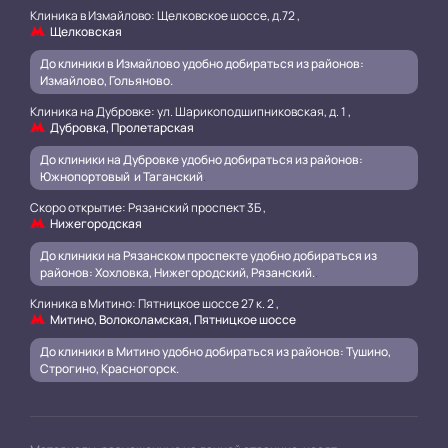
Клиника в Измайлово: Щелковское шоссе, д.72 ,
Щелковская
До клиники в Измайлово удобно добираться из районов:
Измайлово, Гольяново.
Клиника на Дубровке: ул. Шарикоподшипниковская, д. 1 ,
Дубровка, Пролетарская
До клиники на Дубровке удобно добираться из районов:
Южнопортовый и Таганский
.
Скоро открытие: Рязанский проспект 3Б ,
Нижегородская
До клиники на Рязанском проспекте удобно добираться из
районов: Хохловка, Нижегородский, Рязанский.
.
Клиника в Митино: Пятницкое шоссе 27 к. 2 ,
Митино, Волоколамская, Пятницкое шоссе
До клиники в Митино удобно добираться из районов: Тушино,
Строгино, Красногорск.