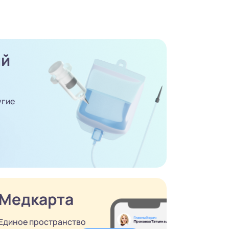
ый
угие
Медкарта
Единое пространство