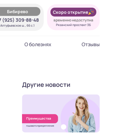
Бибирево
Скоро открытие
7 (925) 309-88-48
временно недоступна
Рязанский проспект 3Б
Алтуфьевское ш., 66 с.1
О болезнях
Отзывы
Другие новости