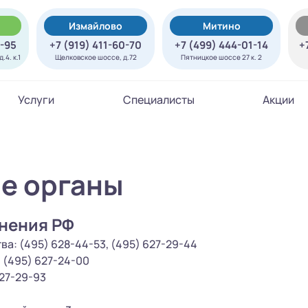
Измайлово
Митино
7-95
+7 (919) 411-60-70
+7 (499) 444-01-14
+
.4. к.1
Щелковское шоссе, д.72
Пятницкое шоссе 27 к. 2
Услуги
Специалисты
Акции
е органы
нения РФ
: (495) 628-44-53, (495) 627-29-44
(495) 627-24-00
27-29-93