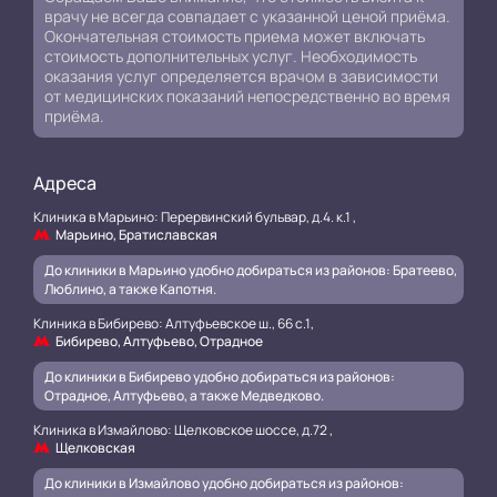
врачу не всегда совпадает с указанной ценой приёма.
Окончательная стоимость приема может включать
стоимость дополнительных услуг. Необходимость
оказания услуг определяется врачом в зависимости
от медицинских показаний непосредственно во время
приёма.
Адреса
Клиника в Марьино: Перервинский бульвар, д.4. к.1 ,
Марьино, Братиславская
До клиники в Марьино удобно добираться из районов: Братеево,
Люблино, а также Капотня.
Клиника в Бибирево: Алтуфьевское ш., 66 с.1,
Бибирево, Алтуфьево, Отрадное
До клиники в Бибирево удобно добираться из районов:
Отрадное, Алтуфьево, а также Медведково.
Клиника в Измайлово: Щелковское шоссе, д.72 ,
Щелковская
До клиники в Измайлово удобно добираться из районов: