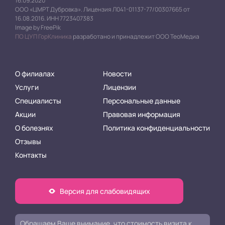
16.09.2020
ООО «ЦМРТ Дубровка». Лицензия Л041-01137-77/00307665 от
16.08.2016. ИНН 7723407383
Image by FreePik
ПО ЦУП ГорКлиника
разработано и принадлежит ООО ТеоМедиа
О филиалах
Новости
Услуги
Лицензии
Специалисты
Персональные данные
Акции
Правовая информация
О болезнях
Политика конфиденциальности
Отзывы
Контакты
Версия для слабовидящих
Обращаем Ваше внимание, что стоимость визита к