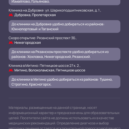
Измайлово, Гольяново.
Клиника на Дубровке: ул. Шарикоподшипниковская, д. 1 ,
Дубровка, Пролетарская
До клиники на Дубровке удобно добираться из районов:
Южнопортовый и Таганский
.
Скоро открытие: Рязанский проспект 3Б ,
Нижегородская
До клиники на Рязанском проспекте удобно добираться из
районов: Хохловка, Нижегородский, Рязанский.
.
Клиника в Митино: Пятницкое шоссе 27 к. 2 ,
Митино, Волоколамская, Пятницкое шоссе
До клиники в Митино удобно добираться из районов: Тушино,
Строгино, Красногорск.
Материалы, размещенные на данной странице, носят
информационный характер и предназначены для образовательных
целей. Посетители сайта не должны использовать их в качестве
медицинских рекомендаций. Определение диагноза и выбор
методики лечения остается исключительной прерогативой вашего