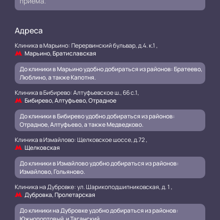
приёма.
Адреса
Клиника в Марьино: Перервинский бульвар, д.4. к.1 ,
Марьино, Братиславская
До клиники в Марьино удобно добираться из районов: Братеево,
Люблино, а также Капотня.
Клиника в Бибирево: Алтуфьевское ш., 66 с.1,
Бибирево, Алтуфьево, Отрадное
До клиники в Бибирево удобно добираться из районов:
Отрадное, Алтуфьево, а также Медведково.
Клиника в Измайлово: Щелковское шоссе, д.72 ,
Щелковская
До клиники в Измайлово удобно добираться из районов:
Измайлово, Гольяново.
Клиника на Дубровке: ул. Шарикоподшипниковская, д. 1 ,
Дубровка, Пролетарская
До клиники на Дубровке удобно добираться из районов:
Южнопортовый и Таганский
.