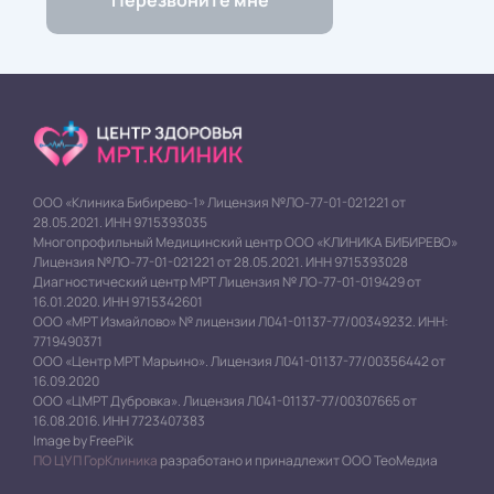
ООО «Клиника Бибирево-1» Лицензия №ЛО-77-01-021221 от
28.05.2021. ИНН 9715393035
Многопрофильный Медицинский центр ООО «КЛИНИКА БИБИРЕВО»
Лицензия №ЛО-77-01-021221 от 28.05.2021. ИНН 9715393028
Диагностический центр МРТ Лицензия № ЛО-77-01-019429 от
16.01.2020. ИНН 9715342601
ООО «МРТ Измайлово» № лицензии Л041-01137-77/00349232. ИНН:
7719490371
ООО «Центр МРТ Марьино». Лицензия Л041-01137-77/00356442 от
16.09.2020
ООО «ЦМРТ Дубровка». Лицензия Л041-01137-77/00307665 от
16.08.2016. ИНН 7723407383
Image by FreePik
ПО ЦУП ГорКлиника
разработано и принадлежит ООО ТеоМедиа