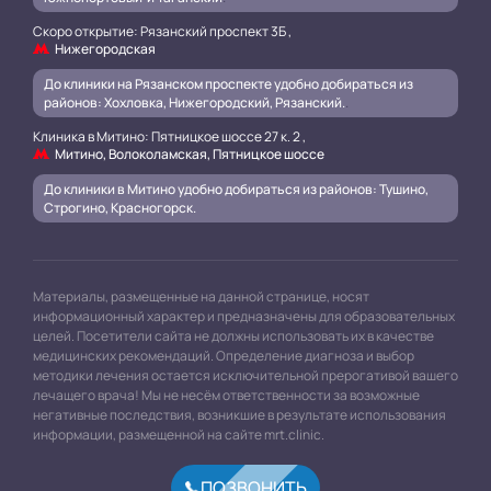
Скоро открытие: Рязанский проспект 3Б ,
Нижегородская
До клиники на Рязанском проспекте удобно добираться из
районов: Хохловка, Нижегородский, Рязанский.
.
Клиника в Митино: Пятницкое шоссе 27 к. 2 ,
Митино, Волоколамская, Пятницкое шоссе
До клиники в Митино удобно добираться из районов: Тушино,
Строгино, Красногорск.
Материалы, размещенные на данной странице, носят
информационный характер и предназначены для образовательных
целей. Посетители сайта не должны использовать их в качестве
медицинских рекомендаций. Определение диагноза и выбор
методики лечения остается исключительной прерогативой вашего
лечащего врача! Мы не несём ответственности за возможные
негативные последствия, возникшие в результате использования
информации, размещенной на сайте mrt.clinic.
ПОЗВОНИТЬ